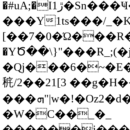
�#uA;�I1ڙ�Sn���Ҹ�z����^/|
���Y1ts���/_�K
[��7�0�Ώ���R�
�YԾ��\}"���R_;(�j
�Qj���6�~�E
䅊/2��21[3 ��g�
���ܗ"|w�!�Oz2�d���g�Ϸ���G�� �?
�W�C��_�_
������i����0�R