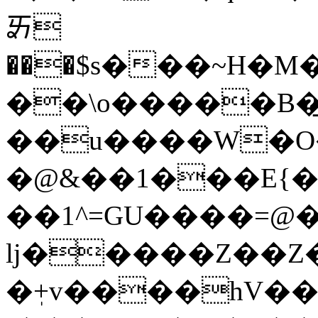
ㆮ
���$s���~H�M
��\o�����B�͢
��u����W�O�
�@&��1���E{�
��1^=GU����=@�
ǉ�����Z��Z
�ٖ+v����hV��