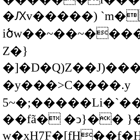
�Ԕv�����) `m�
iծw��~��~����SM׺�e�1f�N��G�XC�@C0�j��5#�j���x:$2�tCk��ˡΡ��rS�ƙ���H�rc���Y�dE���[
Z�}
�]�D�Q)Z��J)���G
�y���>C����.y
5~�;�����Li�`�
��fã� �ͻ}�� }
w�xH7F�[fH��f�Hw