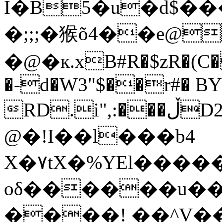
I�B5�u�d$��
�;;;�猴õ4��e@
�@�к.xB#R�$zR�(C�
�-d�W3"$��r#� B
RD.i",:���ڵD2��Z@Ƶ���X�q��p"U�
@�!I��l���b4
X�۷tX�%YEl����
oδ������u�
����! ��^V