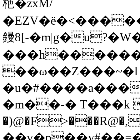
栬�zxM/
�EZV�ë�<����
鏝8[-�m|g�u?�
���h������᷅
��ω��Z���~�l
�u�#����a���M�
�m��-� T���k 
�)@�F>���R@�,
��v�p��y#��=