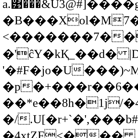
a.͹���&U3@#]����
�B���Xol�M7�
<�������7��M#
�'ĉY�kҚ_��d� |D
'�#F�jo�U���)
�p�+���r��6
��*e��8h
�1j/�
�/.U[�r+`�',��
�4xtZF<���