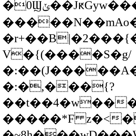
�0Ϣݵ��JԟGyw����xK�xW�$��c��V���A�#Q�UO��&^��/
�����N��mAo
�r+��B|�2���{��ڷ���6� A�
V�{(����S�g/
�:��(J�����A�;B޺���\�R�Ҽ����������*��C�O�W�
�:�,���{?
��t��4�w���
�����*F z�<�
�~8h���wD���