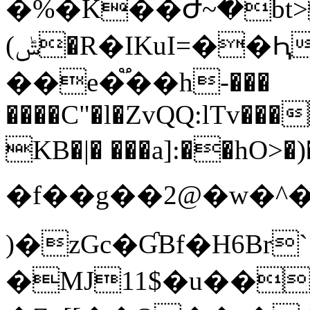
�%�K��Ժ~�bt>�x�
(ݰ�R�IKuI=��Ԧ&M���i�'����3�Q\ǿ"�(��my�*�
��e�֟��h-���
����C"�l�ZvQQ:lTv��
KB�|� ���a]:��hO>�)�j�) 
�f��g��2@�w�^��
)�zGc�ƓBf�H6Br`
�MJ11$�u����i�