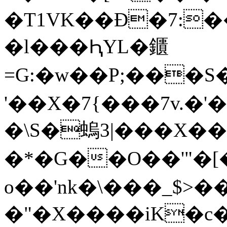
�T1VK��Ɖ�7:�
�l���ԦYL�鑎
=G:�w��P;���
'��X�7{���7v.�
�\S�螐3|���X
�*�G��O��'"�
o��'nk�\���_$>��
�"�X����iK�