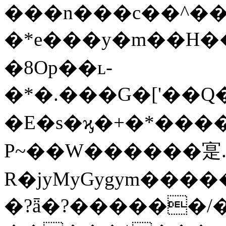
���n���c��^��
�*e���y�m��H���)
�8Op��ʟ-
�*�.���G�['��
�E�s�ϗ�+�*����
P~��W������寔.
R�jyMyGygym���
�?ǟ�?������/