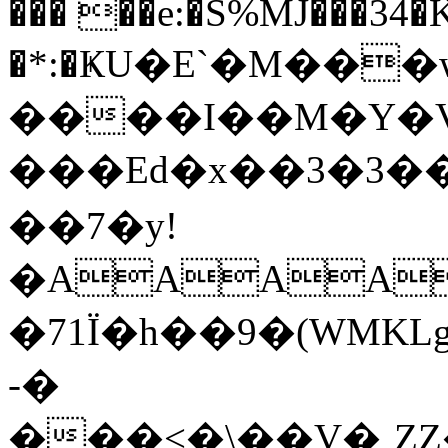
��� ��e:�S%MJ���34�K1
�*:�ҜU�E`�M���
����I��M�Y�V�!%�|
���Ed�x��3�3��g|ݞ���6����
��7�y!
�AAAA
�71Ϊ�h��9�(WMKLg��<�\��
-�
���<�\��V�ˍZ