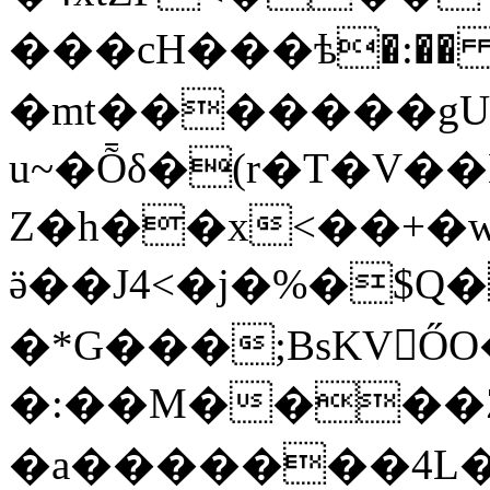
���cH���ѣ�:�� 
�mt�������gUe
u~�Ȭδ�(r�T�V�
Z�h��x<��+�
ӛ��J4<�j�%�$Q��i)~��åyo��HI&�S.���
�*G���;BsKV񦐛
�:��M����Z
�a�������4L��