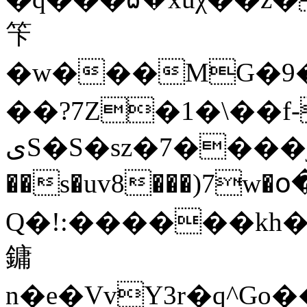
笇
�w���MG�9��.��bE^���=�ݥ�=�G��
��?7Z�1�\��f
ىS�S�sz�7����jز-��[�Lͨ��#Jb
��s�uv8���)7w�օ
Q�!:������kh
鏞
n�e�VvY3r�q^G