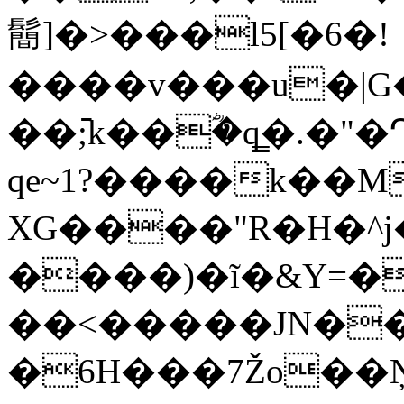
鬝]�>���l5[�6�!
����v���u�|G�
��߫;k��ؓ�q͇�.
qe~1?����k��M
XG����"R�H�^j
����)�ĩ�&Y=�
��<�����JN��g
�6H���7Žo��Ņ