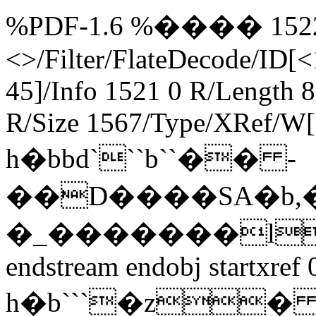
%PDF-1.6 %���� 1522 0 
<>/Filter/FlateDecode/ID[
<
45]/Info 1521 0 R/Length 
R/Size 1567/Type/XRef/W[
h�bbd```b``�� -
��D����SA�b,
�_�������l
endstream endobj startxre
h�b```�z� 