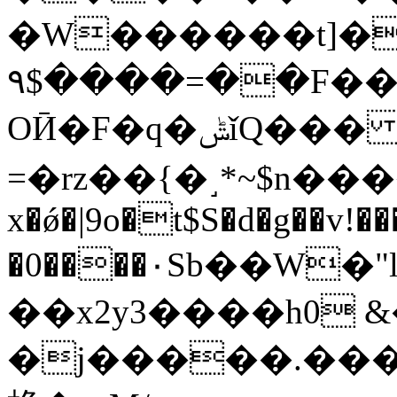
�W������t]��
۹$����=��F��S
OӢ�F�q�ݰǐQ��� �!��耺
=�rz��{�˼*~$n����ے�+����QM��4�
x�ǿ�|9o�t$S�d�g��
�0����٠Sb��W�"l�Q�����GE�����Z\�E0�A�Р�W�4]&�>�n�G�
��x2y3����h0 
�j�����.����