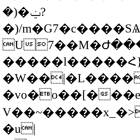
�)�ݔ?
�)/m�G7�c����S
U7��M�Ժ����
�����l�����Հ}#�n�����d��
�W��|�L����
�vo�o��[���e�
V��~�����x_�>�
�u|