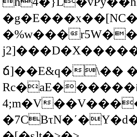
h4�}L�vPy��h
�g�E���x��[NC�
�%w���r5W��!&=���׉;;͋i�ZrJ6ٖ
j2]���D�X�����x
ճ]��E&q�\�� 
Rc�aE������ﬦ���wS����Un'���u���d5��*��m�>�߶4p[�����6_
4;m�V��V���
�7CBτN�΄�Y�d�SY���g�O��iWۅ�f�M�
�[�s]t�>�>