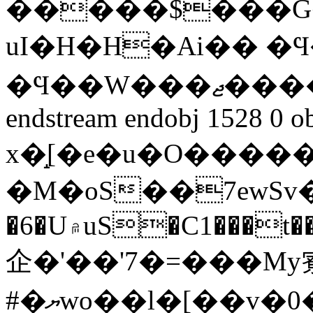
�����$���G���
uI�H�H�Ai�� �
�Ϥ��W���ޖ����]�NN� rV�&��Ņ�
endstream endobj 1528 0 o
x�̝[�e�u�O�����
�M�oS��7ewSv
�6�U۾uS�C1���t���e���ʦ����4Ƹ��5���|~S�4t9�n�'7�6��<�)fS���(�Q*�������Jomŗ9�����
企�'��'7�=���My
#�ޔwo��l�[��v�0��X޹)��s�����eS�D݇6���6����?