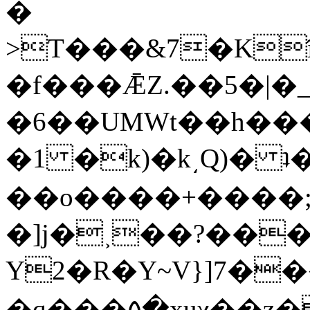
�
>T���&7�Kȋ
�f���ǢZ.��5�|�
�6��UMWt��h�
�1 �k)�k͵Q)� 
��o����+����;
�]j�˲��?����
Y2�R�Y~V}]7�
�q���۵�xuχ��z�