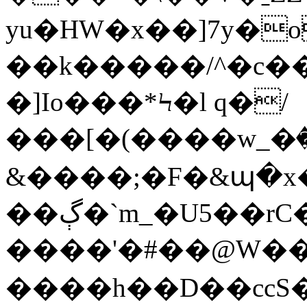
yu�HW�x��]7y�o
��k�����/^�c��
�]Io���*Ϟ�l q�/
���[�(����w_�ٛ��
&����;�F�&պ�x
��ڳ�`m_�U5��rC�>�}
����'�#��@W��>����x�%�@��S�ע+�����q��s#]3B55\��q����J'j�
����h��D��ccS�