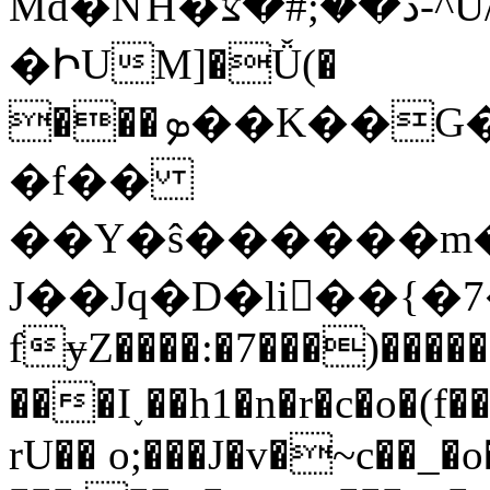
Md�NΉ�ڌ��ۛ;#�צ-^U/8y���i>
�ԻUM]�Ǚ(�
���ܤ��K��G���%Aa1�����w�nq[����ˁSɗsj*�Isչ����؂Ԃ��S��<�{2�L�+��u�.�w�lɄ-
�f��
��Υ�ŝ������m����
J��Jq�D�li񊞰��{�
fɏZ����:�7���)�����
���I˯��h1�n�r�c�o�(f����J���J��75��#܎��
rU�� o;���J�v�~c��_