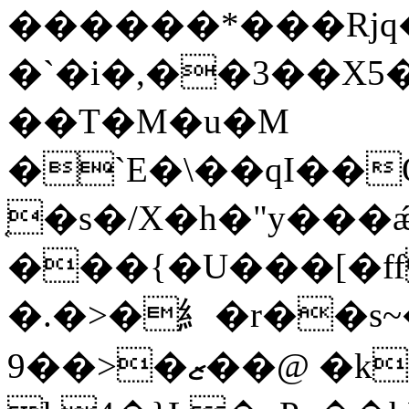
������*���Rjq�
�`�i�,��3��X5
��T�M�u�M
�`E�\��qI��O�
͔�s�/X�h�"y��
���{�U���[�ff
�.�>�糹�r��s
9��>�ޒ��@ �k=�aӹUJ�Bԩ�[ry�