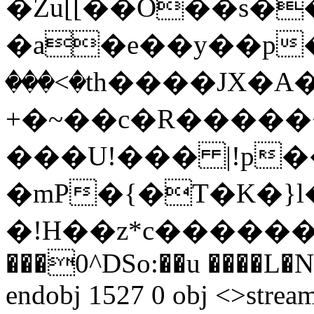
�Zu[[��O��s��n��\
�a�e��y��p�
���<�th����JX�A
+�~��c�R�����<
���U!��� |!p�
�mP�{�T�K�}l
�!H��z*c������܁0An�}Z�ѐ�)d)=22a�2@'�Q
���0^DSo:��u ����L�N
endobj 1527 0 obj <>strea