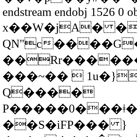
endstream endobj 1526 0 o
x��W�jA� �
QN"c����G
��Rr������
���~��  1u�}
Q����
P�����0���ǂ
��S�iFP��� }