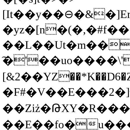
[It��y��⊖�&�]
�yz�[n�(�,�#f�
��L��Ut�m��
͠�'��uo����\
[&2��YZ��*K��D6
�F#�V��E���2�]劫
��Ziż�ԹXY�R���2CM'՟��U
��E��fo�u���