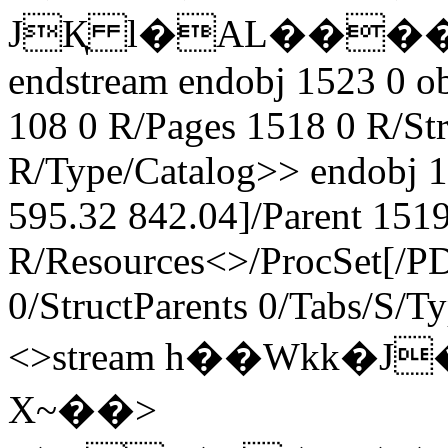
JҚ l�AL���
endstream endobj 1523 0 ob
108 0 R/Pages 1518 0 R/St
R/Type/Catalog>> endobj 
595.32 842.04]/Parent 151
R/Resources<>/ProcSet[/P
0/StructParents 0/Tabs/S/T
<>stream h��Wkk
X~��>