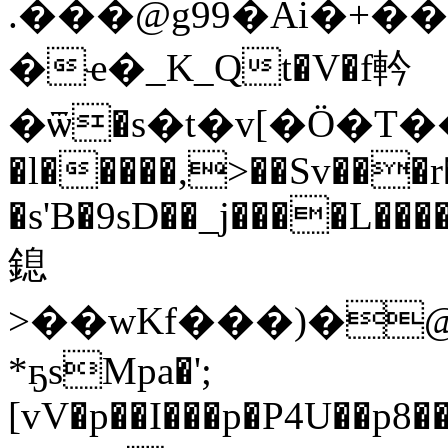
.���@g99�Ai�+��
�ҽ�_K_Qt�V�f軡
�ѿ�s�t�v[�Ö�T��
�l�����,>��Sv���r
�s'B�9sD��
_j����L��
鎴
>��wKf���)�
*ҕsMpa�';
[vV�p��I���p�P4U��p