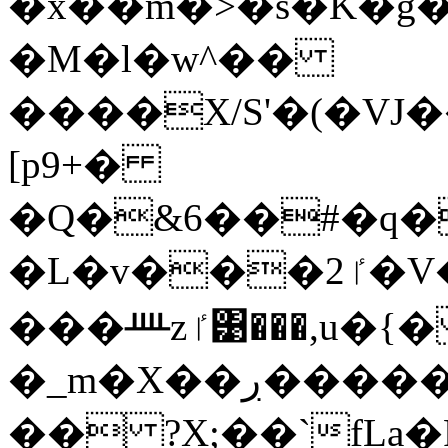
�x��m�>�s�K�g
�M�l�w^��
����X/S'�(�VJ
[p9+�
�Q�&6��#�q�
�L�v���ٵ2�V�x�T��E������~/
���ᚉzٵ͹���,u�{�
�_m�X��ڔ�
�� ?X;��`fLa