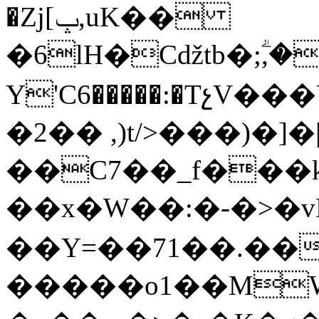
�Zj[ݒ,uK��
�6lH�Cǆtb�;ؖ,�
Y'C6�����:�TչV��
�2�� ,)t/>���)�]�
��C7��_f��
��x�W��:�-�>�v
��Y=��71��.��
�����o1��MW���uC�k���6