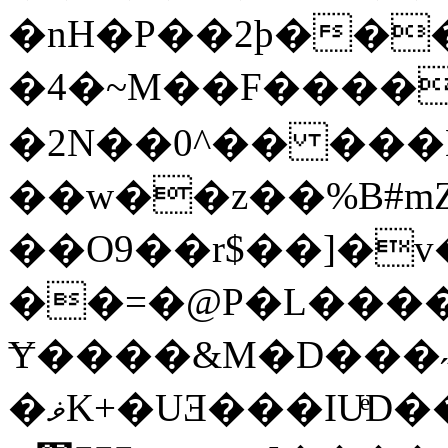
�nH�P��2þ��
�4�~M��F�����
�2N��0^�� ���
��w��z��%B#mZ
��O9��r$��]�v�
��=�@P�L����
Ɏ����&M�D���˶
�ޥK+�UƎ���IUͤD��9{bF< � R&�e