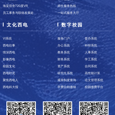
海棠宿舍720度VR
师生服务热线
员工事务与联络发展处
一站式服务大厅
文化西电
数字校园
VI系统
服务门户
督办系统
西电往事
办公系统
科研系统
情深西电
教务系统
人事系统
影像西电
财务系统
学工系统
校园文化
资产系统
合同系统
西电时光
研究生系统
高性能计算
聚焦西电人
规章制度查询
论文管理系统
西电科大报
学费自助缴纳
校园缴费平台