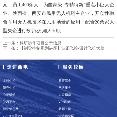
元，员工400余人，为国家级“专精特新”重点小巨人企
业、陕西省、西安市民用无人机链主企业，开创性融
合军用无人机技术在民用场景的应用。配合20余家大
型央企进行
数字化机器人应用。
上一条：
科研协作项目公示信息
下一条：
【制导控制系列讲座】认识飞控-设计飞机大脑
走进西电
服务校园
本科生招生
教育基金
研究生招生
网络服务
心灵驿站
办公指南
学习平台
VPN访问
就业信息网
教师主页
720度全景VR
学术信息网