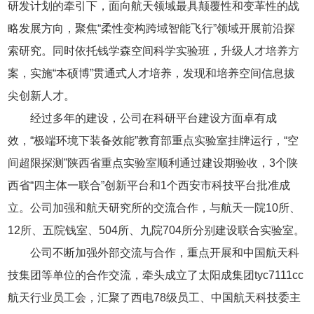
研发计划的牵引下，面向航天领域最具颠覆性和变革性的战
略发展方向，聚焦“柔性变构跨域智能飞行”领域开展前沿探
索研究。同时依托钱学森空间科学实验班，升级人才培养方
案，实施“本硕博”贯通式人才培养，发现和培养空间信息拔
尖创新人才。
经过多年的建设，公司在科研平台建设方面卓有成
效，“极端环境下装备效能”教育部重点实验室挂牌运行，“空
间超限探测”陕西省重点实验室顺利通过建设期验收，3个陕
西省“四主体一联合”创新平台和1个西安市科技平台批准成
立。公司加强和航天研究所的交流合作，与航天一院10所、
12所、五院钱室、504所、九院704所分别建设联合实验室。
公司不断加强外部交流与合作，重点开展和中国航天科
技集团等单位的合作交流，牵头成立了太阳成集团tyc7111cc
航天行业员工会，汇聚了西电78级员工、中国航天科技委主