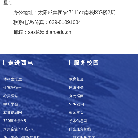
量”。
办公地址：太阳成集团tyc7111cc南校区G楼2层
联系电话/传真：029-81891034
邮箱：sast@xidian.edu.cn
走进西电
服务校园
本科生招生
教育基金
研究生招生
网络服务
心灵驿站
办公指南
学习平台
VPN访问
就业信息网
教师主页
720度全景VR
学术信息网
海棠宿舍720度VR
师生服务热线
员工事务与联络发展处
一站式服务大厅