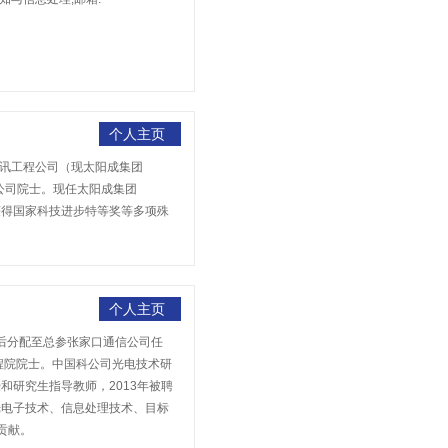
个人主页
北电讯工程公司（现太阳成集团
国科公司院士。现任太阳成集团
后获得国家科技进步特等奖等多项殊
个人主页
业后分配至总参张家口通信公司任
工程院院士。中国科公司光电技术研
授和研究生指导教师，2013年被聘
和光电子技术、信息处理技术、目标
贡献。