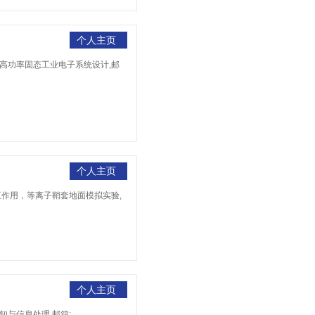
个人主页
术；高功率固态工业电子系统设计,邮
个人主页
相互作用，等离子鞘套地面模拟实验,
个人主页
知与信息处理,邮箱: