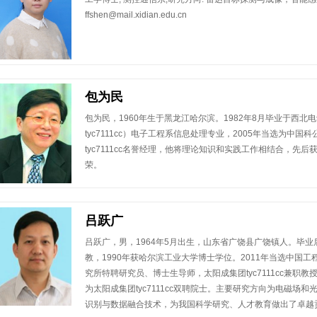
ffshen@mail.xidian.edu.cn
包为民
包为民，1960年生于黑龙江哈尔滨。1982年8月毕业于西
tyc7111cc）电子工程系信息处理专业，2005年当选为中
tyc7111cc名誉经理，他将理论知识和实践工作相结合，先
荣。
吕跃广
吕跃广，男，1964年5月出生，山东省广饶县广饶镇人。毕
教，1990年获哈尔滨工业大学博士学位。2011年当选中国
究所特聘研究员、博士生导师，太阳成集团tyc7111cc兼职教
为太阳成集团tyc7111cc双聘院士。主要研究方向为电磁场
识别与数据融合技术，为我国科学研究、人才教育做出了卓越