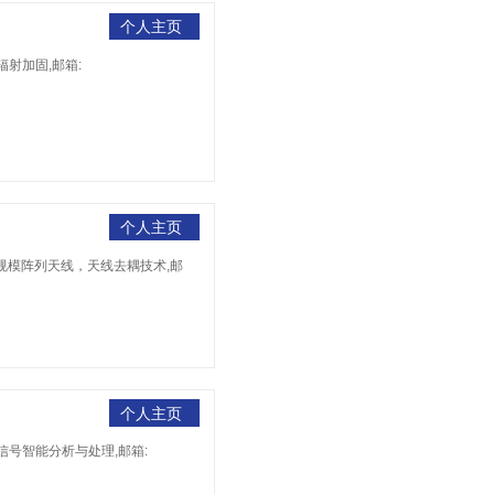
个人主页
射加固,邮箱:
个人主页
，大规模阵列天线，天线去耦技术,邮
个人主页
信号智能分析与处理,邮箱: