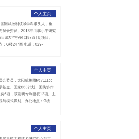
个人主页
陕西省测试控制领域学科带头人，重
员会委员。2013年由李小平研究
目成功申报民口973计划项目。
楼247西 电话：029-
个人主页
员，太阳成集团tyc7111cc
基金、国家863计划、国防协作
级奖6项，获发明专利授权13项。主
程与模式识别。办公地点：G楼
个人主页
卫星导航工程技术研究中心副主