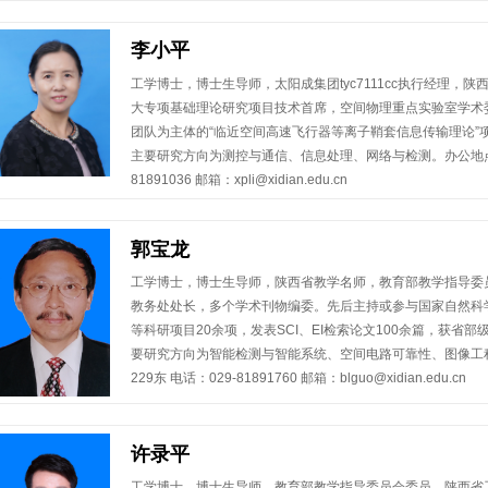
李小平
工学博士，博士生导师，太阳成集团tyc7111cc执行经理，
大专项基础理论研究项目技术首席，空间物理重点实验室学术委
团队为主体的“临近空间高速飞行器等离子鞘套信息传输理论”项
主要研究方向为测控与通信、信息处理、网络与检测。办公地点：G
81891036 邮箱：xpli@xidian.edu.cn
郭宝龙
工学博士，博士生导师，陕西省教学名师，教育部教学指导委员会委
教务处处长，多个学术刊物编委。先后主持或参与国家自然科学
等科研项目20余项，发表SCI、EI检索论文100余篇，获省部
要研究方向为智能检测与智能系统、空间电路可靠性、图像工
229东 电话：029-81891760 邮箱：blguo@xidian.edu.cn
许录平
工学博士，博士生导师，教育部教学指导委员会委员，陕西省