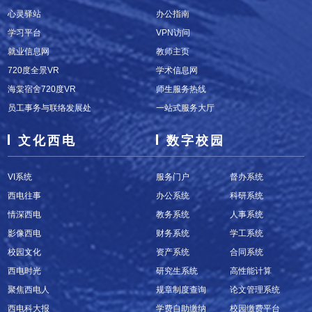
心灵驿站
办公指南
学习平台
VPN访问
就业信息网
教师主页
720度全景VR
学术信息网
海棠宿舍720度VR
师生服务热线
员工事务与联络发展处
一站式服务大厅
文化西电
数字校园
VI系统
服务门户
督办系统
西电往事
办公系统
科研系统
情深西电
教务系统
人事系统
影像西电
财务系统
学工系统
校园文化
资产系统
合同系统
西电时光
研究生系统
高性能计算
聚焦西电人
规章制度查询
论文管理系统
西电科大报
学费自助缴纳
校园缴费平台