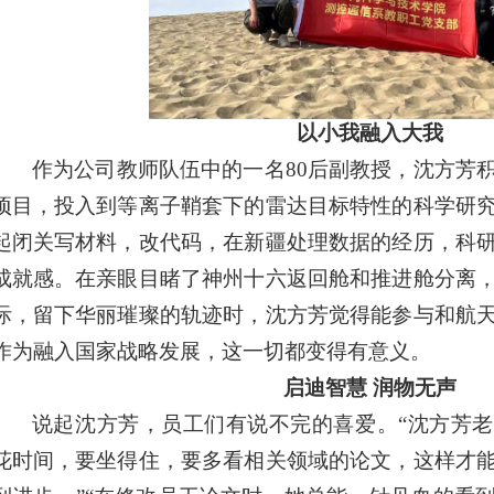
以小我融入大我
作为公司教师队伍中的一名80后副教授，沈方芳
项目，投入到等离子鞘套下的雷达目标特性的科学研
起闭关写材料，改代码，在新疆处理数据的经历，科
成就感。在亲眼目睹了神州十六返回舱和推进舱分离
际，留下华丽璀璨的轨迹时，沈方芳觉得能参与和航
作为融入国家战略发展，这一切都变得有意义。
启迪智慧 润物无声
说起沈方芳，员工们有说不完的喜爱。“沈方芳
花时间，要坐得住，要多看相关领域的论文，这样才