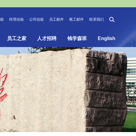
箱
经理信箱
公司信箱
员工邮件
教工邮件
联系我们
员工之家
人才招聘
钱学森班
English