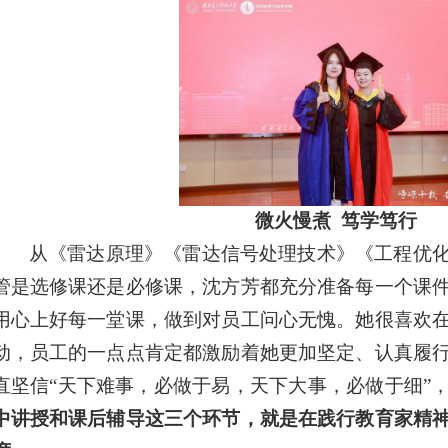
微火慢煮  笃学笃行
从《雷达原理》《雷达信号处理技术》《工程优
管是选修课还是必修课，沈方芳都充分准备每一个课
用心上好每一堂课，做到对员工问心无愧。她很喜欢
动，员工的一点点肯定都激励着她更加坚定、认真履
直坚信“天下难事，必做于易，天下大事，必做于细”
中讲授和课后辅导这三个环节，就是在践行教育家精