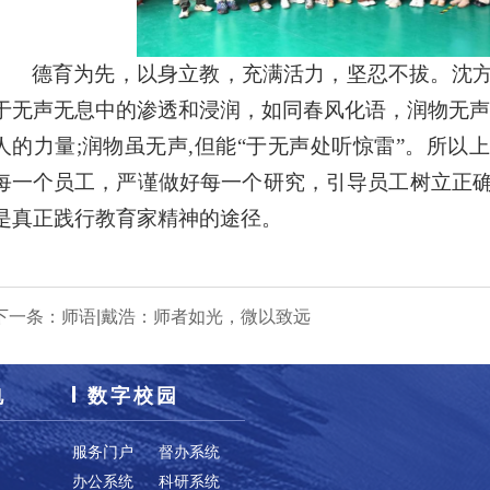
德育为先，以身立教，充满活力，坚忍不拔。沈
于无声无息中的渗透和浸润，如同春风化语，润物无声
人的力量;润物虽无声,但能“于无声处听惊雷”。所以
每一个员工，严谨做好每一个研究，引导员工树立正
是真正践行教育家精神的途径。
下一条：
师语|戴浩：师者如光，微以致远
电
数字校园
服务门户
督办系统
办公系统
科研系统