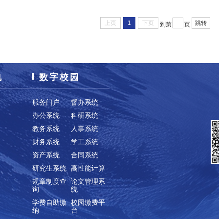
上页
1
下页
跳转
到第
页
电
数字校园
服务门户
督办系统
办公系统
科研系统
教务系统
人事系统
财务系统
学工系统
资产系统
合同系统
研究生系统
高性能计算
规章制度查
论文管理系
询
统
学费自助缴
校园缴费平
纳
台